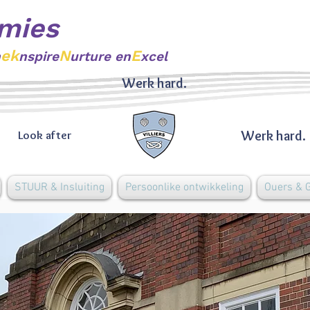
mies
ek
N
E
n
nspire
urture en
xcel
Werk hard.
Werk hard.
Look after
STUUR & Insluiting
Persoonlike ontwikkeling
Ouers &