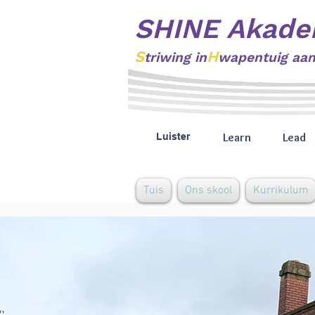
SHINE Akade
S
H
triwing
in
wapentuig aa
Learn
Lead
Luister
Tuis
Ons skool
Kurrikulum