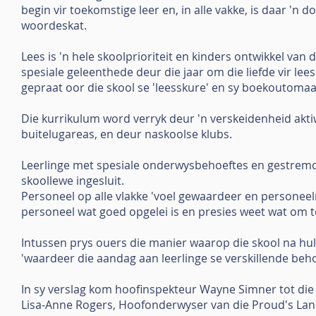
begin vir toekomstige leer en, in alle vakke, is daar 'n
woordeskat.
Lees is 'n hele skoolprioriteit en kinders ontwikkel van
spesiale geleenthede deur die jaar om die liefde vir lee
gepraat oor die skool se 'leesskure' en sy boekoutomaa
Die kurrikulum word verryk deur 'n verskeidenheid aktiwi
buitelugareas, en deur naskoolse klubs.
Leerlinge met spesiale onderwysbehoeftes en gestremdh
skoollewe ingesluit.
Personeel op alle vlakke 'voel gewaardeer en personeelmo
personeel wat goed opgelei is en presies weet wat om t
Intussen prys ouers die manier waarop die skool na hul
'waardeer die aandag aan leerlinge se verskillende beho
In sy verslag kom hoofinspekteur Wayne Simner tot die ge
Lisa-Anne Rogers, Hoofonderwyser van die Proud's Lane-s