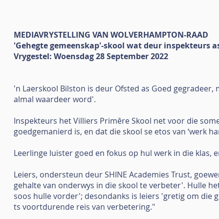
MEDIAVRYSTELLING VAN WOLVERHAMPTON-RAAD
'Gehegte gemeenskap'-skool wat deur inspekteurs as
Vrygestel: Woensdag 28 September 2022
'n Laerskool Bilston is deur Ofsted as Goed gegradeer,
almal waardeer word'.
Inspekteurs het Villiers Primêre Skool net voor die some
goedgemanierd is, en dat die skool se etos van ‘werk har
Leerlinge luister goed en fokus op hul werk in die klas,
Leiers, ondersteun deur SHINE Academies Trust, goewe
gehalte van onderwys in die skool te verbeter'. Hulle h
soos hulle vorder'; desondanks is leiers 'gretig om die 
ts voortdurende reis van verbetering."