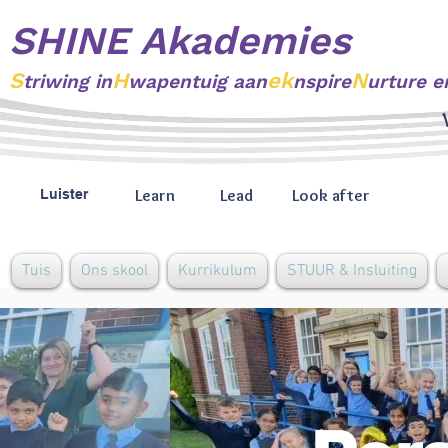
SHINE Akademies
S
H
ek
N
triwing
in
wapentuig aan
nspire
urture e
Learn
Lead
Look after
Luister
Tuis
Ons skool
Kurrikulum
STUUR & Insluiting