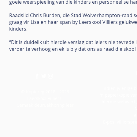
goeie weerspieëling van die kinders en personeel se har
Raadslid Chris Burden, die Stad Wolverhampton-raad se 
graag vir Lisa en haar span by Laerskool Villiers gelu
kinders.
“Dit is duidelik uit hierdie verslag dat leiers nie tevre
verder te verhoog en ek is bly dat ons as raad die skoo
Indien jy enige b
© Kopiereg 2018 - 2023
'n papierkopie van
Laerskool Villiers.
hierdie webwerf 
Gemaak deur
Eekhoring leer
M
Te
E-pos:
villiersp