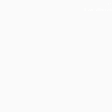
Te
E-pos:
villiersp