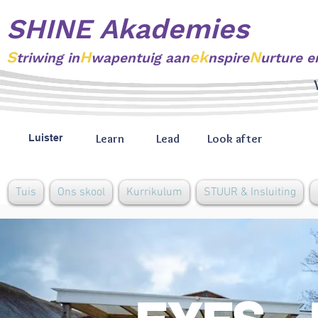
SHINE Akademies
S
H
ek
N
triwing
in
wapentuig aan
nspire
urture e
Learn
Lead
Look after
Luister
Tuis
Ons skool
Kurrikulum
STUUR & Insluiting