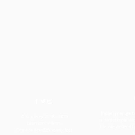
Indien jy enige b
© Kopiereg 2018 - 2023
'n papierkopie van
Laerskool Villiers.
hierdie webwerf 
Gemaak deur
Eekhoring leer
M