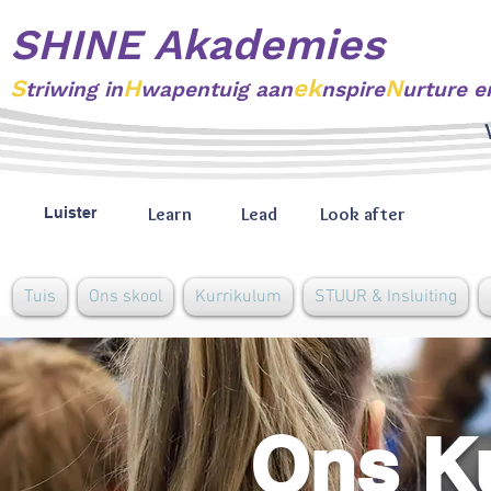
SHINE Akademies
S
H
ek
N
triwing
in
wapentuig aan
nspire
urture e
Learn
Lead
Look after
Luister
Tuis
Ons skool
Kurrikulum
STUUR & Insluiting
Ons K