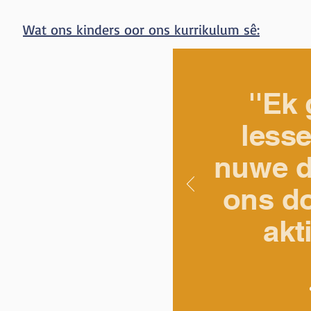
Wat ons kinders oor ons kurrikulum sê:
''Ek
less
nuwe d
ons do
akti