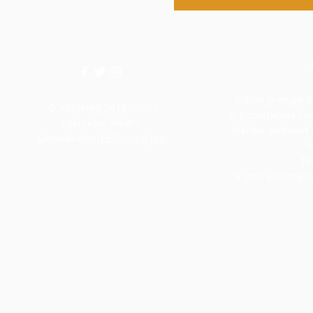
Indien jy enige b
© Kopiereg 2018 - 2023
'n papierkopie van
Laerskool Villiers.
hierdie webwerf 
Gemaak deur
Eekhoring leer
M
Te
E-pos:
villiersp