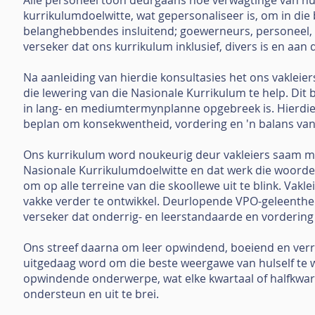
Alle personeel toon deurgaans hoë verwagtinge van huls
kurrikulumdoelwitte, wat gepersonaliseer is, om in die 
belanghebbendes insluitend; goewerneurs, personeel, 
verseker dat ons kurrikulum inklusief, divers is en aan
Na aanleiding van hierdie konsultasies het ons vaklei
die lewering van die Nasionale Kurrikulum te help. Dit
in lang- en mediumtermynplanne opgebreek is. Hierdi
beplan om konsekwentheid, vordering en 'n balans van l
Ons kurrikulum word noukeurig deur vakleiers saam me
Nasionale Kurrikulumdoelwitte en dat werk die woordes
om op alle terreine van die skoollewe uit te blink. Vak
vakke verder te ontwikkel. Deurlopende VPO-geleenthed
verseker dat onderrig- en leerstandaarde en vordering
Ons streef daarna om leer opwindend, boeiend en verryk
uitgedaag word om die beste weergawe van hulself te w
opwindende onderwerpe, wat elke kwartaal of halfkwart
ondersteun en uit te brei.