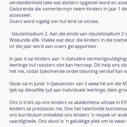
verskeidenheid take wat ekstern opgestel word en asse
Gedurende die somertermyn neem kinders in jaar 1 deel
assesseer.
Ouers word ingelig oor hul kind se uitslae.
· Sleutelstadium 2. Aan die einde van sleutelstadium 2 s
Wiskunde aflê. Vlakke wat deur die kinders in die toet
vir die jaar word aan ouers gerapporteer.
In jaar 4 sal kinders aan 'n statutêre vermenigvuldigin
leerlinge hul roosters vlot kan herroep. Dit help ons s
het nie, sodat bykomende ondersteuning verskaf kan 
Skole sal in Junie 'n tjekvenster van 3 weke hê om die
tjek op dieselfde tyd aan individuele leerlinge, klein gro
Ons is trots op ons kinders se akademiese uitslae in EY
kinders se prestasies nie. Ons het talentvolle kunstena
ons kurrikulum ontwikkel ons kinders 'n respek vir ande
vaardighede. Ons skool is 'n gelukkige plek om te wee