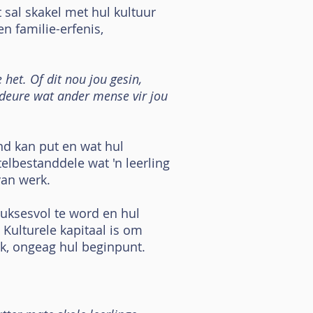
t sal skakel met hul kultuur
en familie-erfenis,
 het. Of dit nou jou gesin,
r deure wat ander mense vir jou
nd kan put en wat hul
elbestanddele wat 'n leerling
van werk.
 suksesvol te word en hul
Kulturele kapitaal is om
ik, ongeag hul beginpunt.