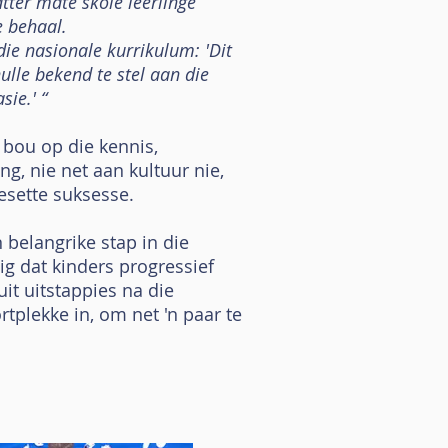
tter mate skole leerlinge
e behaal.
die nasionale kurrikulum: 'Dit
lle bekend te stel aan die
sie.' “
 bou op die kennis,
g, nie net aan kultuur nie,
esette suksesse.
n belangrike stap in die
ig dat kinders progressief
uit uitstappies na die
plekke in, om net 'n paar te