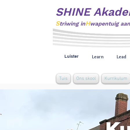
SHINE Akade
S
H
triwing
in
wapentuig aa
Learn
Lead
Luister
Tuis
Ons skool
Kurrikulum