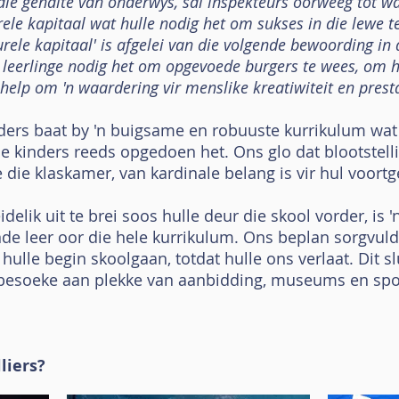
 die gehalte van onderwys, sal inspekteurs oorweeg tot wa
rele kapitaal wat hulle nodig het om sukses in die lewe t
rele kapitaal' is afgelei van die volgende bewoording in 
 leerlinge nodig het om opgevoede burgers te wees, om hu
help om 'n waardering vir menslike kreatiwiteit en presta
inders baat by 'n buigsame en robuuste kurrikulum wat
 kinders reeds opgedoen het. Ons glo dat blootstellin
 die klaskamer, van kardinale belang is vir hul voortg
elik uit te brei soos hulle deur die skool vorder, is '
nde leer oor die hele kurrikulum. Ons beplan sorgvuld
hulle begin skoolgaan, totdat hulle ons verlaat. Dit sl
 besoeke aan plekke van aanbidding, museums en sport
liers?