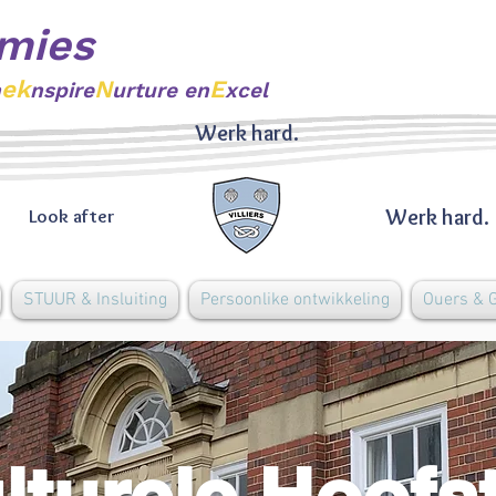
mies
ek
N
E
n
nspire
urture en
xcel
Werk hard.
Werk hard.
Look after
STUUR & Insluiting
Persoonlike ontwikkeling
Ouers &