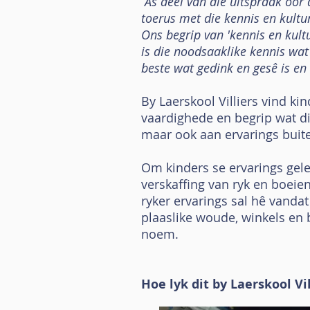
“As deel van die uitspraak oor
toerus met die kennis en kultu
Ons begrip van 'kennis en kultu
is die noodsaaklike kennis wat
beste wat gedink en gesê is en 
By Laerskool Villiers vind k
vaardighede en begrip wat die
maar ook aan ervarings buite
Om kinders se ervarings geleid
verskaffing van ryk en boeie
ryker ervarings sal hê vandat 
plaaslike woude, winkels en
noem.
Hoe lyk dit by Laerskool Vil