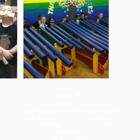
Kontak Ons
Indien jy enige bykomende inligting verlang, of
'n papierkopie van enige van die inligting wat op
hierdie webwerf gevind word, kontak asseblief:
Mev S Williams
Tel: 01902 558993