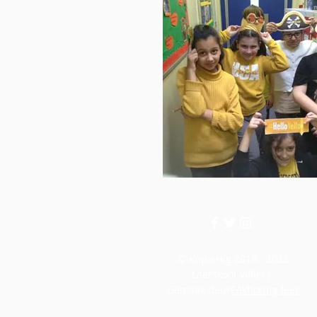
© Kopiereg 2018 - 2023
Laerskool Villiers.
Gemaak deur
Eekhoring leer