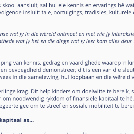
 skool aansluit, sal hul eie kennis en ervarings hê wa
olgende insluit: tale, oortuigings, tradisies, kulturele 
nse wat jy in die wêreld ontmoet en met wie jy interaksie
enthede wat jy het en die dinge wat jy leer kom alles deu
hoping van kennis, gedrag en vaardighede waarop 'n ki
 en bevoegdheid demonstreer; dit is een van die sleut
wees in die samelewing, hul loopbaan en die wêreld 
erlinge krag. Dit help kinders om doelwitte te bereik,
r om noodwendig rykdom of finansiële kapitaal te hê. 
egeerte gee om te streef en sosiale mobiliteit te bere
apitaal as...