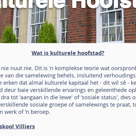
lturele Hoofs
Wat is kulturele hoofstad?
 nie nuut nie. Dit is 'n komplekse teorie wat oorspronk
ie van die samelewing behels, insluitend verhoudings,
e erken dat almal kulturele kapitaal het - dit wil sê -
yd deur baie verskillende ervarings en geleenthede oph
ra tot 'aangaan in die lewe' of 'sosiale status', dws
verskillende sosiale groepe of samelewings te praat, 
n werk of 'n beroep.
kool Villiers