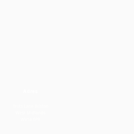
Adres
Trots Lane Bilston
West Midlands
WV14 6PR