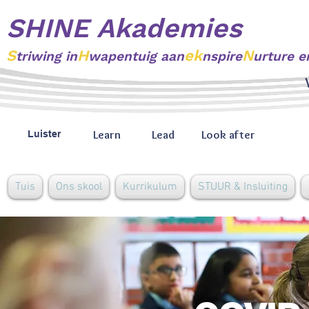
SHINE Akademies
S
H
ek
N
triwing
in
wapentuig aan
nspire
urture e
Learn
Lead
Look after
Luister
Tuis
Ons skool
Kurrikulum
STUUR & Insluiting