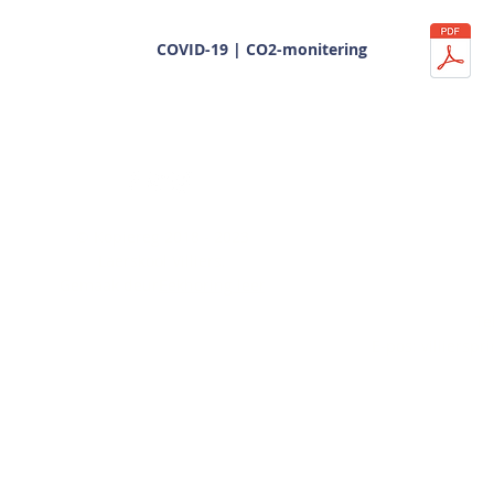
COVID-19 | CO2-monitering
Indien jy enige b
© Kopiereg 2018 - 2023
'n papierkopie van
Laerskool Villiers.
hierdie webwerf 
Gemaak deur
Eekhoring leer
M
Te
E-pos:
villiersp